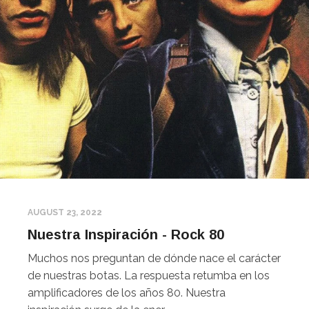
Escribenos! en
de Whats
Recibe cupones
- Descuentos
- Tip y Reviews de M
- Cuidado del calzado
- Entradas de Eventos
- Regalos de la empresa
AUGUST 23, 2022
Nuestra Inspiración - Rock 80
Subscribe
Muchos nos preguntan de dónde nace el carácter
de nuestras botas. La respuesta retumba en los
amplificadores de los años 80. Nuestra