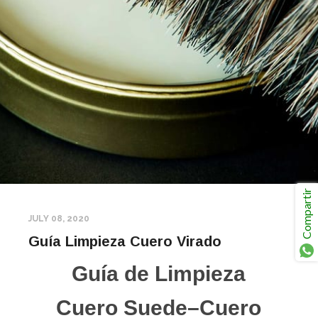
 el Botón
App
:
oda
Compartir
JULY 08, 2020
Guía Limpieza Cuero Virado
Gu
ía de Limpieza
Cuero Suede
–
Cuero