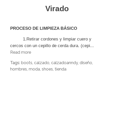
Virado
PROCESO DE LI
MPIEZA B
Á
SICO
1.Retirar cordones y limpi
ar cuero y
cercos con un cepillo de cer
da dura
. (cepi...
Read more
Tags:
boots
,
calzado
,
calzadoanndy
,
diseño
,
hombres
,
moda
,
shoes
,
tienda