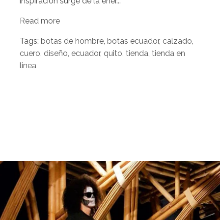
inspiración surge de la ener...
Read more
Tags:
botas de hombre
,
botas ecuador
,
calzado
,
cuero
,
diseño
,
ecuador
,
quito
,
tienda
,
tienda en
linea