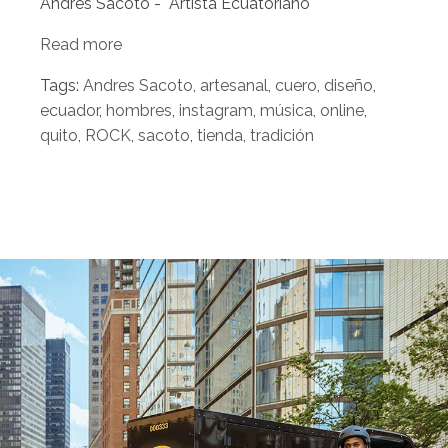
Andrés Sacoto - Artista Ecuatoriano
Read more
Tags:
Andres Sacoto
,
artesanal
,
cuero
,
diseño
,
ecuador
,
hombres
,
instagram
,
música
,
online
,
quito
,
ROCK
,
sacoto
,
tienda
,
tradición