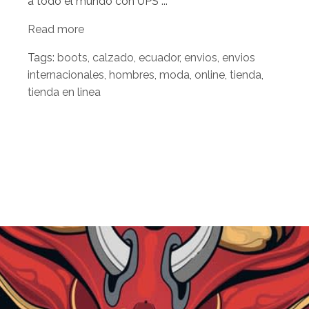
a todo el mundo con UPS ...
Read more
Tags:
boots
,
calzado
,
ecuador
,
envios
,
envios
internacionales
,
hombres
,
moda
,
online
,
tienda
,
tienda en linea