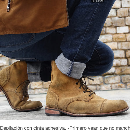
Escribenos! en
de Whats
Recibe cupones
- Descuentos
- Tip y Reviews de M
- Cuidado del calzado
- Entradas de Eventos
- Regalos de la empresa
Subscribe
pilaci
ón con c
inta
adhesiva.
-
P
rim
ero vean que no
manch