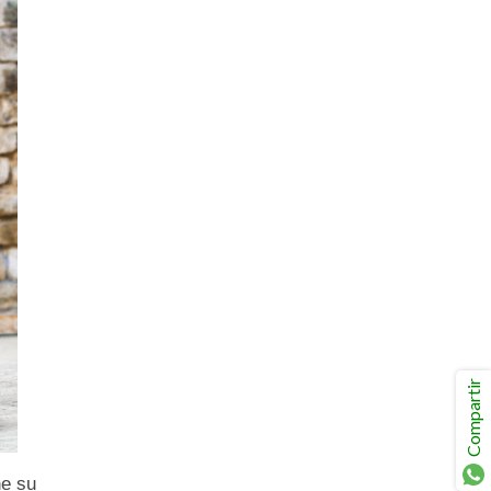
 el Botón
App
:
oda
Compartir
e su