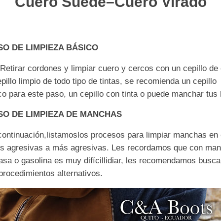
Cuero Suede
–
Cuero
Virado
O DE LI
MPIEZA B
Á
SICO
rar cordones y limpi
ar cuero y cercos con un cepillo de
epillo limpio de
t
odo tipo
de tintas
, se recomienda un cepillo
ico para este paso
, un cepillo
con tinta o
puede
manchar
tus
O DE LI
MPIEZA
DE M
ANCHAS
tinuaci
ón,
lista
mos
los procesos para limpiar
manchas en 
s agresivas a m
ás
agr
esivas. Les recordamos que con ma
asa o gasolina es muy
difícil
lidiar, les recomendamos
busca
 procedimientos alternativos.