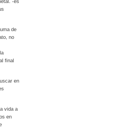
etal.
-
es
us
puma de
ato
, no
la
al final
uscar en
es
a vida a
os en
e