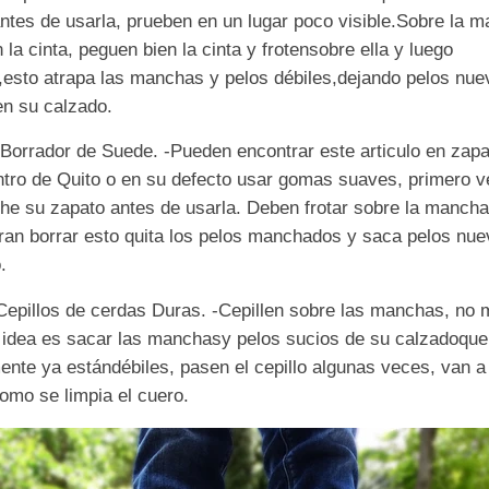
antes de usarla
, prue
ben
en un lugar poco visible.
Sobre la m
 la cinta
, peguen bien la cinta y
froten
sobre ella
y luego
,
esto atrapa las manchas
y pelos
débiles
,
dejando pelos nue
en su
calzado.
Borrador de
Suede.
-
Pueden encontrar este
a
rticulo en
zapa
ntro de
Quito o en su
defecto usar gomas suaves
, prim
ero v
he su zapa
to antes de usarla. Deben frotar
sobre la mancha
eran
borrar esto quita los pelos manchados y saca pelos nu
.
Cepillos de cerdas
Duras.
-
Cepi
llen sobre las manchas, no
 idea es sacar las manchas
y
pelos sucios de su calzado
que
ente ya
están
débiles
, pasen el cepillo algunas veces, van 
omo se limpi
a el cuero.