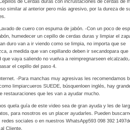
Cepillos de Cerdas duras con incrus
t
aciones de cerdas de
m
so similar al anterior
pero m
ás agresivo, por la dureza de s
es.
Lavado de cuero con espuma de
jabón.
-
C
o
n
un
poco de es
abón
, humedec
er
un cepillo de cerdas duras y limpiar el zap
 tan duro van a ir viendo
como se limpi
a
, no
importa que se
zca, a medi
d
a que van cepillando deben ir secando
para que 
d
que vaya saliendo no
vuelva a reimpregnar
se
en el
calzado
,
p
asar el cepillo del
paso
4.
nternet.
-
Para m
anchas muy agresivas les re
comendamos b
 como
limpiar
cueros
SUEDE
,
búsquenlo
en i
ngl
és
, hay grand
e restauraciones que les van a ayudar mucho.
os que
la gu
ía de este video se
a de gran ayuda y les de larg
atos, para nosotros
es un placer ayudarles
. Pueden buscarn
 redes sociales o en nuestros Whats
App
593 098 392
1497
d
 al C
liente.