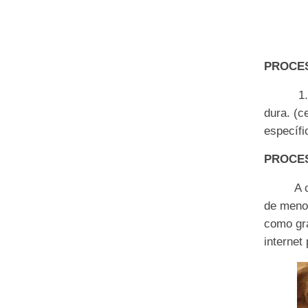
PROCES
1.Reti
dura
. (c
espec
í
f
PROCES
A con
de meno
como gr
inte
rnet