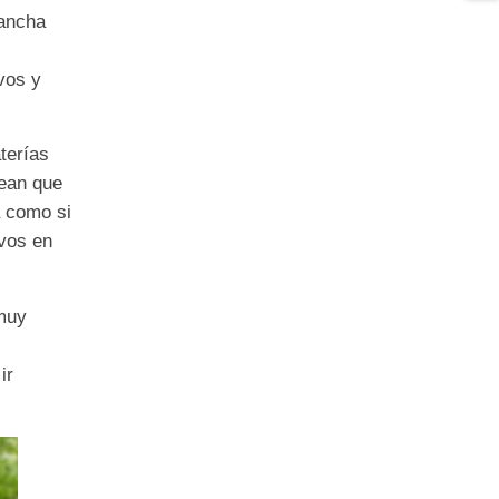
ancha
vos y
ter
ías
ean que
 como si
evos en
 muy
a
ir