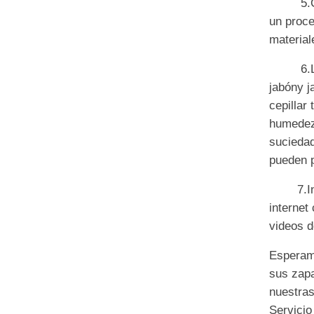
5.
un proce
material
6.
jabón
y
j
cepillar
hum
ede
sucieda
pueden 
7.
I
int
ernet
videos
d
Esperam
sus zap
nuestras
Se
rvi
cio