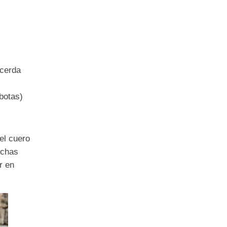
 cer
da
 botas
)
el cuero
nchas
r en