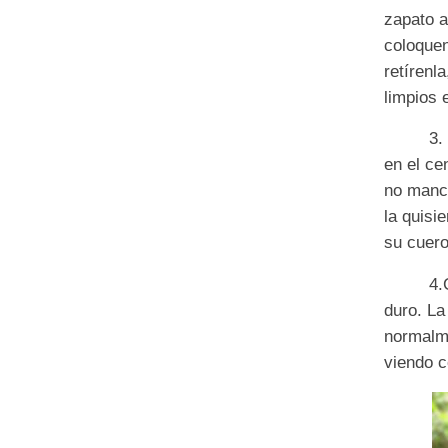
zapa
to 
colo
quen
retírenla
limpios 
3.
en el ce
no
manc
la quisi
su cuero
4.
duro
. L
a
normalm
vien
do c