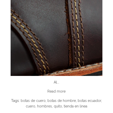
Al...
Read more
Tags:
botas de cuero
,
botas de hombre
,
botas ecuador
,
cuero
,
hombres
,
quito
,
tienda en linea