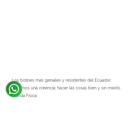
ABOUT
Los botines más geniales y resistentes del Ecuador.
Tenemos una creencia: hacer las cosas bien y sin miedo.
Tienda Física:
1. The Designers Society, Muros y Av. Gonzalez Suarez.
Quito
2. Av. Sozoranga S19-95 y Achupallas. Quito