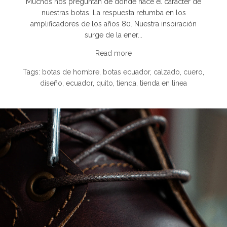
Muchos nos preguntan de dónde nace el carácter de
nuestras botas. La respuesta retumba en los
amplificadores de los años 80. Nuestra inspiración
surge de la ener...
Read more
Tags:
botas de hombre
,
botas ecuador
,
calzado
,
cuero
,
diseño
,
ecuador
,
quito
,
tienda
,
tienda en linea