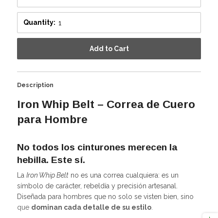
Quantity:
Add to Cart
Description
Iron Whip Belt – Correa de Cuero
para Hombre
No todos los cinturones merecen la
hebilla. Este sí.
Escribenos! en el
La
Iron Whip Belt
no es una correa cualquiera: es un
Botón de WhatsApp
símbolo de carácter, rebeldía y precisión artesanal.
Recibe cupones:
Diseñada para hombres que no solo se visten bien, sino
- Descuentos
que
dominan cada detalle de su estilo
.
- Tip y Reviews de Moda