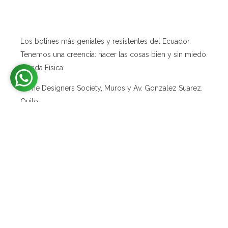
Complemento perfecto para botas de cuero
ABOUT
Accesorio con diseño e identidad
Los botines más geniales y resistentes del Ecuador.
Tenemos una creencia: hacer las cosas bien y sin miedo.
Tienda Física:
1. The Designers Society, Muros y Av. Gonzalez Suarez.
Quito
2. Av. Sozoranga S19-95 y Achupallas. Quito
MENÚ
shop_policy
Politicas de Cambios y Devoluciones
Politica de Privacidad