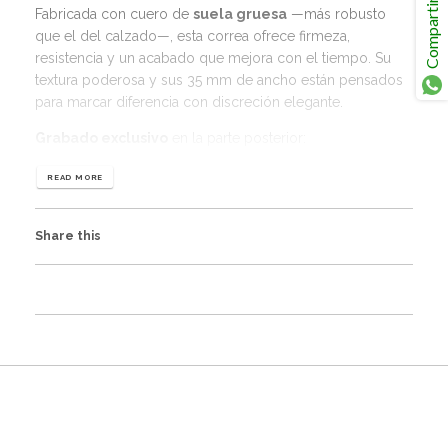
Compartir
- Cuidado del calzado
Fabricada con cuero de
suela gruesa
—más robusto
- Entradas de Eventos
que el del calzado—, esta correa ofrece firmeza,
- Regalos de la empresa
resistencia y un acabado que mejora con el tiempo. Su
textura poderosa y sus 35 mm de ancho están pensados
Subscribe
para marcar diferencia con discreción elegante.
Grabado exclusivo
en la parte posterior:
“Devil Iron Whip Belt ☠️ – Handcrafted in genuine leather –
READ MORE
Hecho en Ecuador.”
Porque en C&A Boots, hasta lo que no se ve, habla de ti.
Share this
Materiales:
Facebook
Twitter
Cuerpo:
Cuero natural tipo suela, más grueso que el
cuero común, curtido para durar años.
Hebilla:
Metálica, resistente, de diseño fijo y acabado
mate.
Colores disponibles:
Negro clásico, café oscuro y